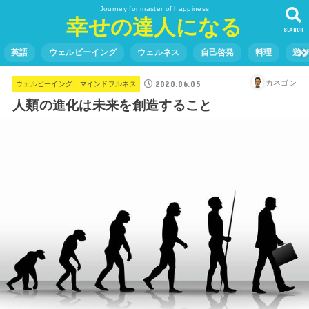
Journey for master of happiness
幸せの達人になる
SEARCH
英語
ウェルビーイング
ウェルネス
自己啓発
料理
遊
2020.06.05
カネゴン
ウェルビーイング、マインドフルネス
人類の進化は未来を創造すること