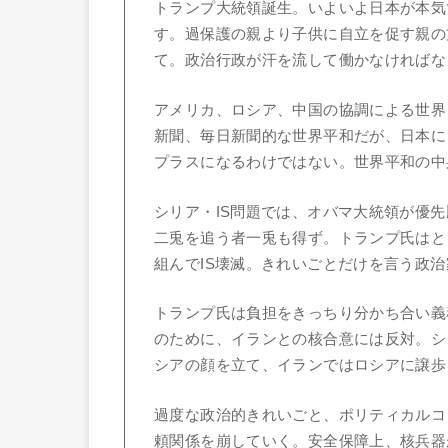
トランプ大統領誕生。いよいよ日本が本気
す。過保護の親より子供に自立を促す親の
て。政治行政が汗を流して働かなければな
アメリカ、ロシア、中国の協調による世界
新聞、毎日新聞的な世界平和だが、日本に
プラスになるわけではない。世界平和の中
シリア・IS問題では、オバマ大統領が優
二兎を追う者一兎も得ず。トランプ氏はと
組んでIS壊滅。きれいごとだけを言う政
トランプ氏は負担をきっちり分かち合い義
のために、イランとの核合意には反対。シ
シアの顔を立て、イランではロシアに譲歩
過度な政治的きれいごと、ポリティカルコ
頼関係を崩していく。安全保障上、核兵器