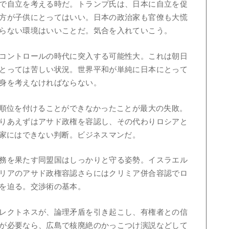
で自立を考える時だ。トランプ氏は、日本に自立を促
方が子供にとってはいい。日本の政治家も官僚も大慌
らない環境はいいことだ。気合を入れていこう。
コントロールの時代に突入する可能性大。これは朝日
とっては苦しい状況。世界平和が単純に日本にとって
身を考えなければならない。
先順位を付けることができなかったことが最大の失敗。
りあえずはアサド政権を容認し、その代わりロシアと
治家にはできない判断。ビジネスマンだ。
務を果たす同盟国はしっかりと守る姿勢。イスラエル
リアのアサド政権容認さらにはクリミア併合容認でロ
を迫る。交渉術の基本。
レクトネスが、論理矛盾を引き起こし、有権者との信
が必要なら、広島で核廃絶のかっこつけ演説などして