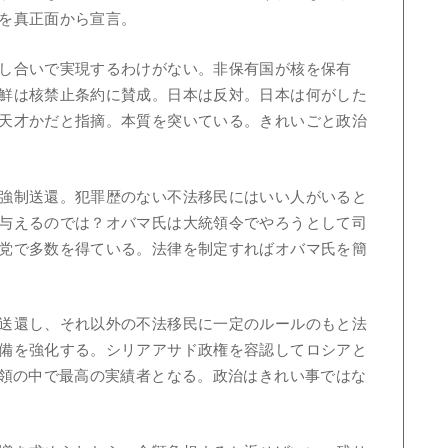
を真正面から宣言。
し合いで実現するわけがない。非保有国が核を保有
鮮は核禁止条約に賛成。日本は反対。日本は何がした
天才かだと指摘。本質を突いている。きれいごと政治
強制送還。犯罪歴のない不法移民にはいい人がいると
与えるのでは？オバマ氏は大統領令でやろうとして司
党で多数を得ている。法律を制定すればオバマ氏を簡
送還し、それ以外の不法移民に一定のルールのもと法
備を強化する。シリアアサド政権を容認してロシアと
統領の中で最高の実績者となる。政治はきれい事ではな