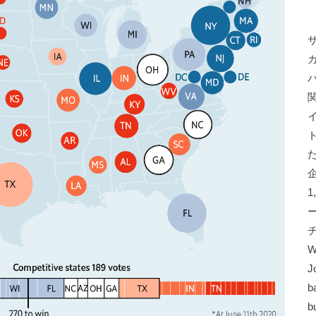
W
J
b
b