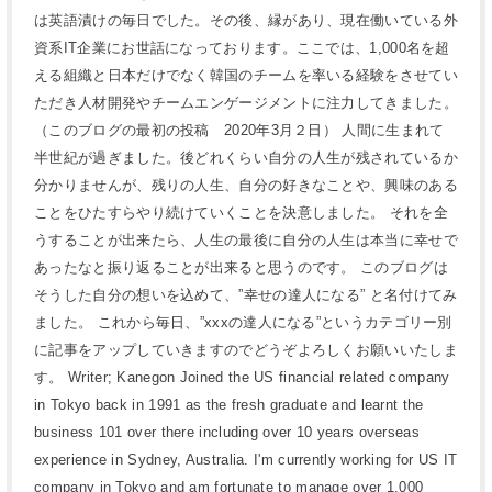
は英語漬けの毎日でした。その後、縁があり、現在働いている外
資系IT企業にお世話になっております。ここでは、1,000名を超
える組織と日本だけでなく韓国のチームを率いる経験をさせてい
ただき人材開発やチームエンゲージメントに注力してきました。
（このブログの最初の投稿 2020年3月２日） 人間に生まれて
半世紀が過ぎました。後どれくらい自分の人生が残されているか
分かりませんが、残りの人生、自分の好きなことや、興味のある
ことをひたすらやり続けていくことを決意しました。 それを全
うすることが出来たら、人生の最後に自分の人生は本当に幸せで
あったなと振り返ることが出来ると思うのです。 このブログは
そうした自分の想いを込めて、”幸せの達人になる” と名付けてみ
ました。 これから毎日、”xxxの達人になる”というカテゴリー別
に記事をアップしていきますのでどうぞよろしくお願いいたしま
す。 Writer; Kanegon Joined the US financial related company
in Tokyo back in 1991 as the fresh graduate and learnt the
business 101 over there including over 10 years overseas
experience in Sydney, Australia. I'm currently working for US IT
company in Tokyo and am fortunate to manage over 1,000