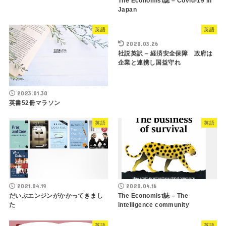
The Economist誌 – Covid-19 in
Japan
英語
英語
2020.03.26
社説英訳 – 経済安全保障 政府は
企業と連携し国益守れ
2023.01.30
英書52冊マラソン
英語
英語
2021.04.19
2020.04.16
だいぶエンジンがかかってきまし
The Economist誌 – The
た
intelligence community
英語
英語