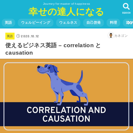
Journey for master of happiness
幸せの達人になる
SEARCH
英語
ウェルビーイング
ウェルネス
自己啓発
料理
遊
2020.10.12
カネゴン
英語
使えるビジネス英語 – correlation と
causation