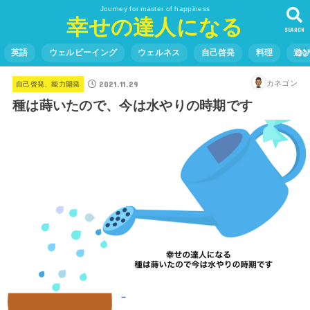
Journey for master of happiness
幸せの達人になる
SEARCH
英語
ウェルビーイング
ウェルネス
自己啓発
料理
遊
2021.11.29
カネゴン
自己啓発、能力開発
種は蒔いたので、今は水やりの時期です