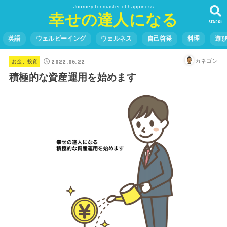
Journey for master of happiness
幸せの達人になる
SEARCH
英語
ウェルビーイング
ウェルネス
自己啓発
料理
遊
2022.06.22
カネゴン
お金、投資
積極的な資産運用を始めます