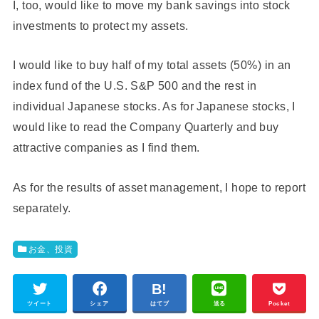
I, too, would like to move my bank savings into stock
investments to protect my assets.
I would like to buy half of my total assets (50%) in an
index fund of the U.S. S&P 500 and the rest in
individual Japanese stocks. As for Japanese stocks, I
would like to read the Company Quarterly and buy
attractive companies as I find them.
As for the results of asset management, I hope to report
separately.
お金、投資
ツイート
シェア
はてブ
送る
Pocket