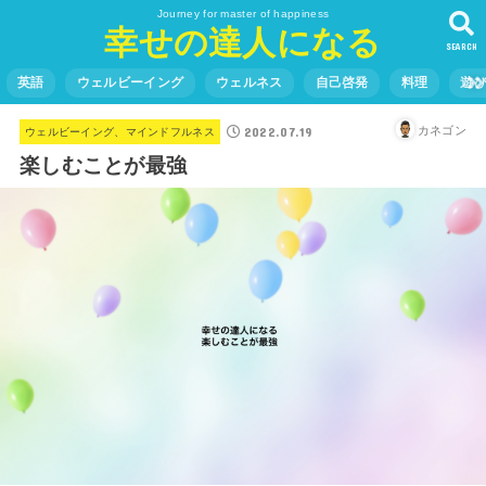
Journey for master of happiness
幸せの達人になる
SEARCH
英語
ウェルビーイング
ウェルネス
自己啓発
料理
遊
2022.07.19
カネゴン
ウェルビーイング、マインドフルネス
楽しむことが最強