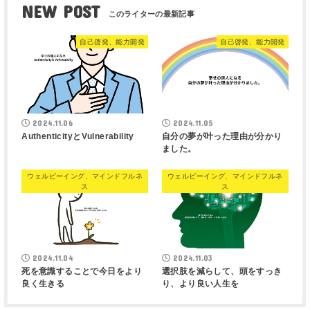
NEW POST
自己啓発、能力開発
自己啓発、能力開発
2024.11.06
2024.11.05
AuthenticityとVulnerability
自分の夢が叶った理由が分かり
ました。
ウェルビーイング、マインドフルネ
ウェルビーイング、マインドフルネ
ス
ス
2024.11.04
2024.11.03
死を意識することで今日をより
選択肢を減らして、頭をすっき
良く生きる
り、より良い人生を