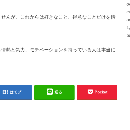
o
c
ませんが、これからは好きなこと、得意なことだけを情
a
。
1
b
も情熱と気力、モチベーションを持っている人は本当に
はてブ
送る
Pocket