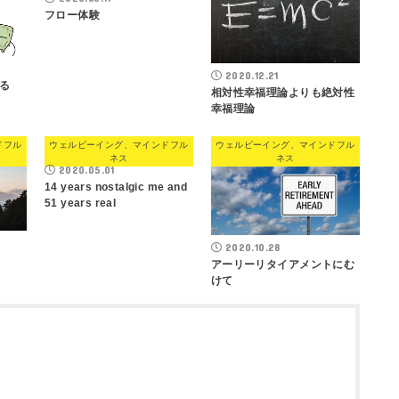
フロー体験
2020.12.21
る
相対性幸福理論よりも絶対性
幸福理論
ドフル
ウェルビーイング、マインドフル
ウェルビーイング、マインドフル
ネス
ネス
2020.05.01
14 years nostalgic me and
51 years real
2020.10.28
アーリーリタイアメントにむ
けて