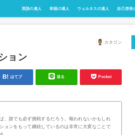
英語の達人
幸福の達人
ウェルネスの達人
自己啓発
カネゴン
ション
はてブ
送る
Pocket
ば、誰でも必ず挑戦するだろう。報われないかもしれ
ションをもって継続しているのは非常に大変なことで
る。