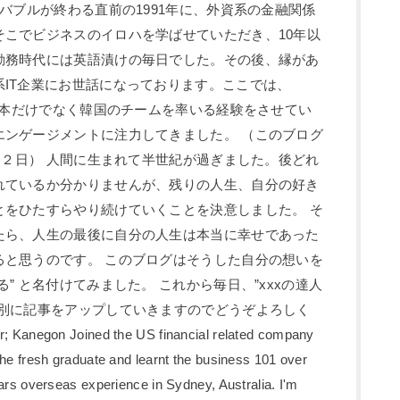
 バブルが終わる直前の1991年に、外資系の金融関係
そこでビジネスのイロハを学ばせていただき、10年以
勤務時代には英語漬けの毎日でした。その後、縁があ
IT企業にお世話になっております。ここでは、
と日本だけでなく韓国のチームを率いる経験をさせてい
エンゲージメントに注力してきました。 （このブログ
3月２日） 人間に生まれて半世紀が過ぎました。後どれ
れているか分かりませんが、残りの人生、自分の好き
とをひたすらやり続けていくことを決意しました。 そ
たら、人生の最後に自分の人生は本当に幸せであった
ると思うのです。 このブログはそうした自分の想いを
” と名付けてみました。 これから毎日、”xxxの達人
ー別に記事をアップしていきますのでどうぞよろしく
egon Joined the US financial related company
the fresh graduate and learnt the business 101 over
ars overseas experience in Sydney, Australia. I'm