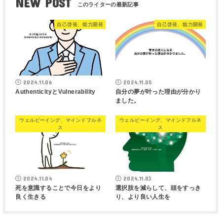
NEW POST
自己啓発、能力開発
自己啓発、能力開発
2024.11.06
2024.11.05
AuthenticityとVulnerability
自分の夢が叶った理由が分かり
ました。
ウェルビーイング、マインドフルネ
ウェルビーイング、マインドフルネ
ス
ス
2024.11.04
2024.11.03
死を意識することで今日をより
選択肢を減らして、頭をすっき
良く生きる
り、より良い人生を