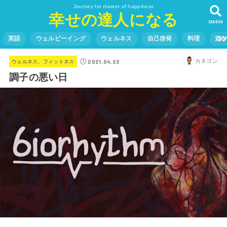
Journey for master of happiness
幸せの達人になる
SEARCH
英語
ウェルビーイング
ウェルネス
自己啓発
料理
遊
2021.04.22
カネゴン
ウェルネス、フィットネス
調子の悪い日