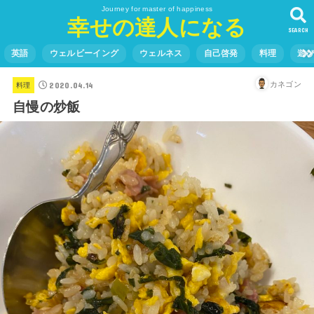
Journey for master of happiness
幸せの達人になる
SEARCH
英語
ウェルビーイング
ウェルネス
自己啓発
料理
遊
2020.04.14
カネゴン
料理
自慢の炒飯