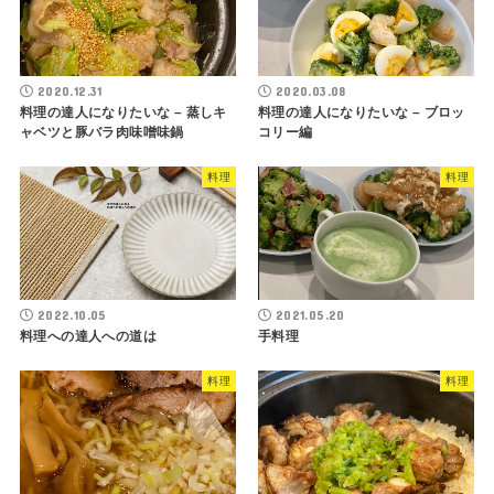
2020.12.31
2020.03.08
料理の達人になりたいな – 蒸しキ
料理の達人になりたいな – ブロッ
ャベツと豚バラ肉味噌味鍋
コリー編
料理
料理
2022.10.05
2021.05.20
料理への達人への道は
手料理
料理
料理