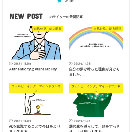
Twitter
NEW POST
自己啓発、能力開発
自己啓発、能力開発
2024.11.06
2024.11.05
AuthenticityとVulnerability
自分の夢が叶った理由が分かり
ました。
ウェルビーイング、マインドフルネ
ウェルビーイング、マインドフルネ
ス
ス
2024.11.04
2024.11.03
死を意識することで今日をより
選択肢を減らして、頭をすっき
良く生きる
り、より良い人生を